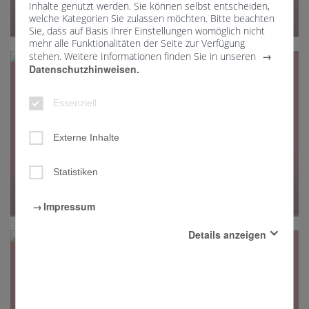
Inhalte genutzt werden. Sie können selbst entscheiden,
Pfarrgemeinderäte
welche Kategorien Sie zulassen möchten. Bitte beachten
Sie, dass auf Basis Ihrer Einstellungen womöglich nicht
mehr alle Funktionalitäten der Seite zur Verfügung
Bamberg. An den Pfarrgemeinderatswahlen im
stehen. Weitere Informationen finden Sie in unseren
Erzbistum Bamberg haben sich 10,7 Prozent der
Datenschutzhinweisen.
Wahlberechtigten beteiligt. Insgesamt stellten sich
2.866 Frauen und Männer in den Pfarreien zur Wahl.
Essenziell
Externe Inhalte
Statistiken
11.02.2025
Einstehen für unsere Demokratie
Impressum
Bonn. Vor der Bundestagswahl rufen die Vorsitzenden
Details anzeigen
der christlichen Kirchen in Deutschland dazu auf, für
die Demokratie einzustehen und wählen zu gehen.
Essenziell
Diese Cookies sind für den Betrieb der Seite unbedingt
notwendig und ermöglichen beispielsweise
sicherheitsrelevante Funktionalitäten.