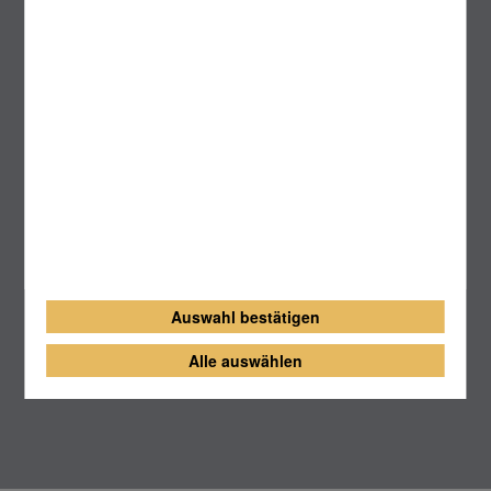
Büchereiarbeit
Pfarrbriefservice
Das Erzbistum auf
Auswahl bestätigen
Alle auswählen
Karte des Erzbistums